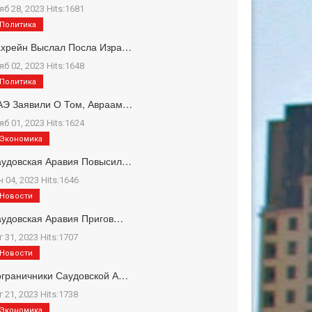
яб 28, 2023 Hits:1681
Политика
ахрейн Выслал Посла Изра…
яб 02, 2023 Hits:1648
Политика
АЭ Заявили О Том, Авраам…
яб 01, 2023 Hits:1624
Экономика
аудовская Аравия Повысил…
н 04, 2023 Hits:1646
Новости
удовская Аравия Пригов…
г 31, 2023 Hits:1707
Новости
граничники Саудовской А…
г 21, 2023 Hits:1738
Экономика