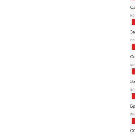
Са
но
За
се
Се
ав
З
ап
Б
ян
C