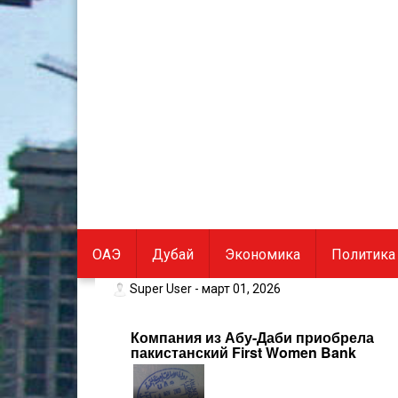
Hits:432
Комплекс Посольств В Абу-
ОАЭ
Дубай
Экономика
Политика
Super User
- март 01, 2026
Компания из Абу-Даби приобрела
пакистанский First Women Bank