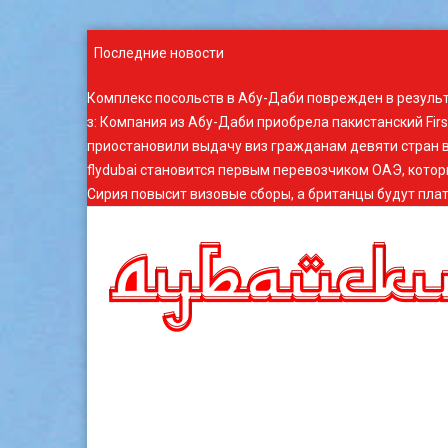
Последние новости
Комплекс посольств в Абу-Даби поврежден в резуль
з
:
Компания из Абу-Даби приобрела пакистанский Fir
приостановили выдачу виз гражданам девяти стран в
flydubai становится первым перевозчиком ОАЭ, котор
Сирия повысит визовые сборы, а британцы будут плат