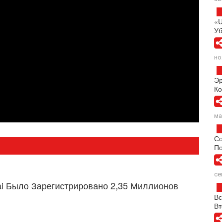
«U
У
но
Эр
К
ма
Со
П
се
ai Было Зарегистрировано 2,35 Миллионов
Вс
В