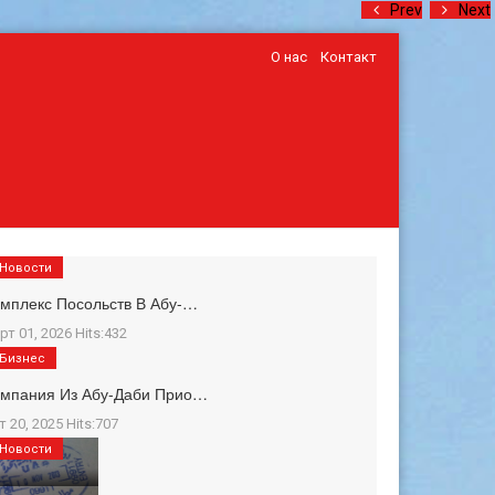
Prev
Next
О нас
Контакт
Новости
мплекс Посольств В Абу-…
рт 01, 2026 Hits:432
Бизнес
омпания Из Абу-Даби Прио…
т 20, 2025 Hits:707
Новости