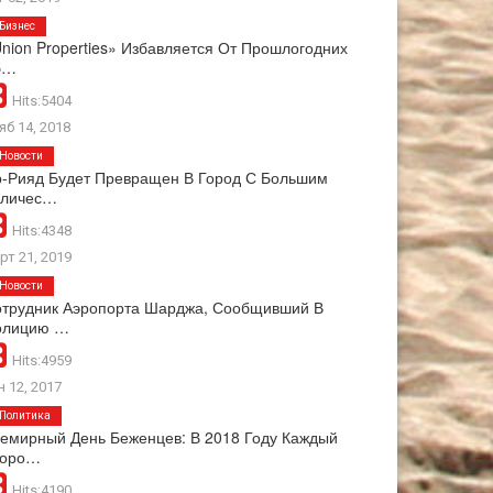
Бизнес
nion Properties» Избавляется От Прошлогодних
б…
Hits:5404
яб 14, 2018
Новости
-Рияд Будет Превращен В Город С Большим
оличес…
Hits:4348
рт 21, 2019
Новости
трудник Аэропорта Шарджа, Сообщивший В
олицию …
Hits:4959
н 12, 2017
Политика
емирный День Беженцев: В 2018 Году Каждый
торо…
Hits:4190