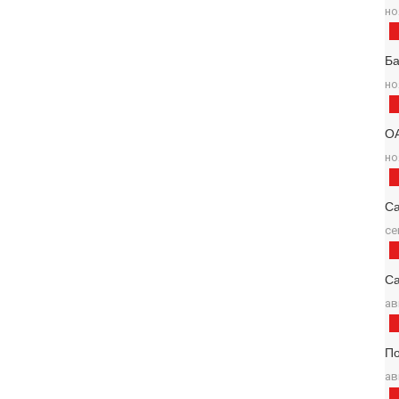
но
Б
но
О
но
С
се
Са
ав
По
ав