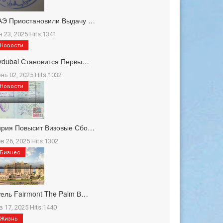
АЭ Приостановили Выдачу …
н 23, 2025 Hits:1341
Новости
ydubai Становится Первы…
нь 02, 2025 Hits:1032
Новости
ирия Повысит Визовые Сбо…
в 26, 2025 Hits:1302
Бизнес
ель Fairmont The Palm В…
в 17, 2025 Hits:1440
Жизнь