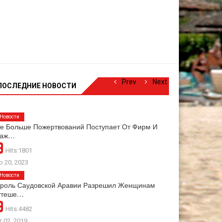
Prev
Next
ПОСЛЕДНИЕ НОВОСТИ
Новости
е Больше Пожертвований Поступает От Фирм И
раж…
Hits:1801
р 20, 2023
Новости
роль Саудовской Аравии Разрешил Женщинам
утеше…
Hits:4482
г 02, 2019