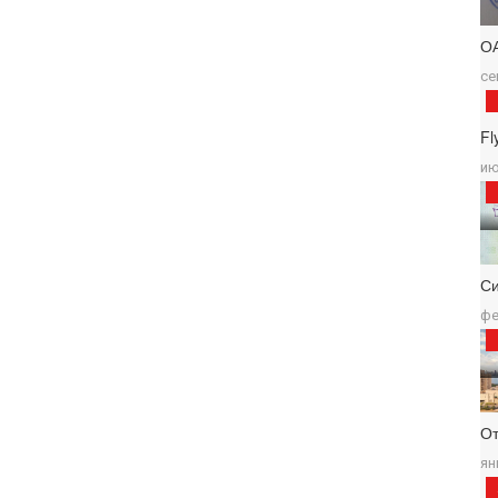
О
се
Fl
ию
С
фе
От
ян