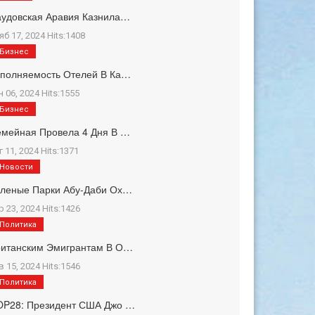
удовская Аравия Казнила…
яб 17, 2024 Hits:1408
Бизнес
полняемость Отелей В Ка…
н 06, 2024 Hits:1555
Бизнес
мейная Провела 4 Дня В …
г 11, 2024 Hits:1371
Новости
еленые Парки Абу-Даби Ох…
р 23, 2024 Hits:1426
Политика
ританским Эмигрантам В О…
в 15, 2024 Hits:1546
Политика
OP28: Президент США Джо …