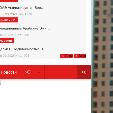
ОАЭ Активизируется Бор…
ль 30, 2023 Hits:1778
Экономика
бъединенные Арабские Эми…
я 25, 2023 Hits:1850
Новости
делки С Недвижимостью В …
я 09, 2023 Hits:1905
Prev
Next
Новости
Soc