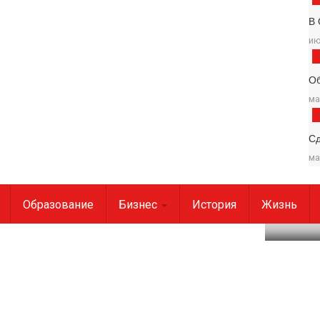
В 
ию
О
ма
С
ма
Даби Поврежден В Рез…
Образование
Бизнес
История
Жизнь