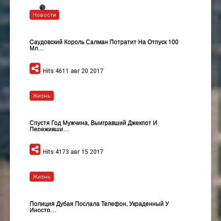
1
Новости
2
Cаудовский Король Салман Потратит На Отпуск 100
Мл…
Hits:4611 авг 20 2017
Жизнь
Спустя Год Мужчина, Выигравший Джекпот И
Переживши…
Hits:4173 авг 15 2017
Жизнь
Полиция Дубая Послала Телефон, Украденный У
Иностр…