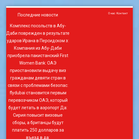
О нас
Контакт
Последние новости
Комплекс посольств в Абу-
Даби поврежден в результате
ударов Ирана в Персидском з
:
Компания из Абу-Даби
приобрела пакистанский First
Women Bank
:
ОАЭ
приостановили выдачу виз
гражданам девяти стран в
связи с проблемами безопас
:
flydubai становится первым
перевозчиком ОАЭ, который
будет летать в аэропорт Да
:
Сирия повысит визовые
сборы, а британцы будут
платить 250 долларов за
въезд в да
: