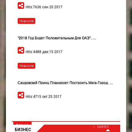
Hits:7636 сен 20 2017
Новости
"2018 Год Будет Положительным Для ОАЭ", …
Hits:4488 дек 15 2017
Новости
Саудовский Принц Планирует Построить Мега-Город, …
Hits:4715 окт 25 2017
Бизнес
БИЗНЕС
БИЗНЕС
Компания Из Абу-Даби Приобрела