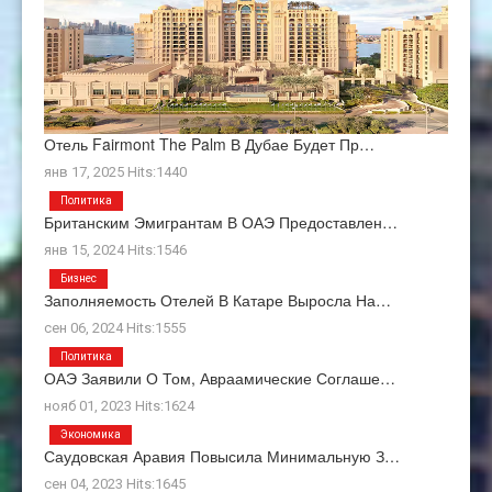
Отель Fairmont The Palm В Дубае Будет Пр…
янв 17, 2025 Hits:1440
Политика
Британским Эмигрантам В ОАЭ Предоставлен…
янв 15, 2024 Hits:1546
Бизнес
Заполняемость Отелей В Катаре Выросла На…
сен 06, 2024 Hits:1555
Политика
ОАЭ Заявили О Том, Авраамические Соглаше…
нояб 01, 2023 Hits:1624
Экономика
Саудовская Аравия Повысила Минимальную З…
сен 04, 2023 Hits:1645