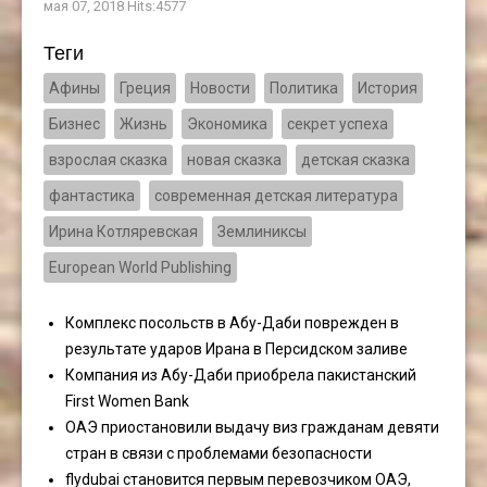
мая 07, 2018 Hits:4577
Теги
Афины
Греция
Новости
Политика
История
Бизнес
Жизнь
Экономика
секрет успеха
взрослая сказка
новая сказка
детская сказка
фантастика
современная детская литература
Ирина Котляревская
Землиниксы
European World Publishing
Комплекс посольств в Абу-Даби поврежден в
результате ударов Ирана в Персидском заливе
Компания из Абу-Даби приобрела пакистанский
First Women Bank
ОАЭ приостановили выдачу виз гражданам девяти
стран в связи с проблемами безопасности
flydubai становится первым перевозчиком ОАЭ,