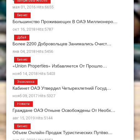
Sample Data-Articles
мая 01, 2016 Hits:6655
Бизнес
Большинство Проживающих В ОАЭ Миллионеро…
окт 16, 2018 Hits:5787
Дубай
Более 2200 Добровольцев Занимались Очист…
янв 04, 2018 Hits:5456
Бизнес
«Union Properties» Избавляется От Прошло…
нояб 14, 2018 Hits:5403
Экономика
Кабинет ОАЭ Утвердил Четырехлетний Госуд…
нояб 09, 2017 Hits:5327
Новости
Граждане ОАЭ Отныне Освобождены От Необх…
авг 15, 2019 Hits:5144
Бизнес
Объем Онлайн-Продаж Туристических Путёво…