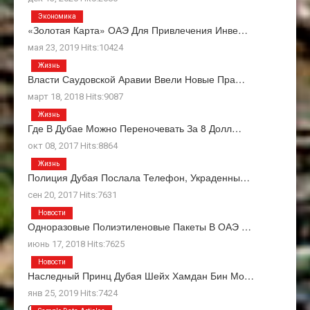
Экономика
«Золотая Карта» ОАЭ Для Привлечения Инве…
мая 23, 2019 Hits:10424
Жизнь
Власти Саудовской Аравии Ввели Новые Пра…
март 18, 2018 Hits:9087
Жизнь
Где В Дубае Можно Переночевать За 8 Долл…
окт 08, 2017 Hits:8864
Жизнь
Полиция Дубая Послала Телефон, Украденны…
сен 20, 2017 Hits:7631
Новости
Одноразовые Полиэтиленовые Пакеты В ОАЭ …
июнь 17, 2018 Hits:7625
Новости
Наследный Принц Дубая Шейх Хамдан Бин Мо…
янв 25, 2019 Hits:7424
О Нас