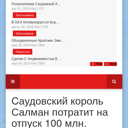
Пограничники Саудовской А…
авг 21, 2023 Hits:1737
Экономика
В ОАЭ Активизируется Бор…
июль 30, 2023 Hits:1778
Экономика
Объединенные Арабские Эми…
мая 25, 2023 Hits:1849
Новости
Сделки С Недвижимостью В …
мая 09, 2023 Hits:1904
Prev
Next
Cаудовский король
Салман потратит на
отпуск 100 млн.