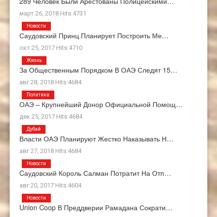
289 Человек Были Арестованы Полицейскими…
март 26, 2018 Hits:4731
Новости
Саудовский Принц Планирует Построить Ме…
окт 25, 2017 Hits:4710
Жизнь
За Общественным Порядком В ОАЭ Следят 15…
авг 28, 2018 Hits:4684
Политика
ОАЭ – Крупнейший Донор Официальной Помощ…
дек 25, 2017 Hits:4684
Дубай
Власти ОАЭ Планируют Жестко Наказывать Н…
авг 27, 2018 Hits:4684
Новости
Cаудовский Король Салман Потратит На Отп…
авг 20, 2017 Hits:4604
Новости
Union Coop В Преддверии Рамадана Сократи…