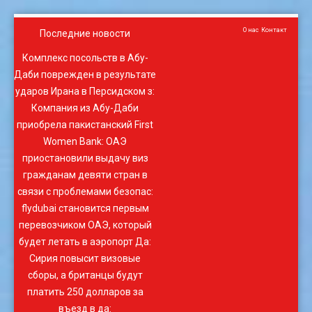
О нас
Контакт
Последние новости
Комплекс посольств в Абу-
Даби поврежден в результате
ударов Ирана в Персидском з
:
Компания из Абу-Даби
приобрела пакистанский First
Women Bank
:
ОАЭ
приостановили выдачу виз
гражданам девяти стран в
связи с проблемами безопас
:
flydubai становится первым
перевозчиком ОАЭ, который
будет летать в аэропорт Да
:
Сирия повысит визовые
сборы, а британцы будут
платить 250 долларов за
въезд в да
: