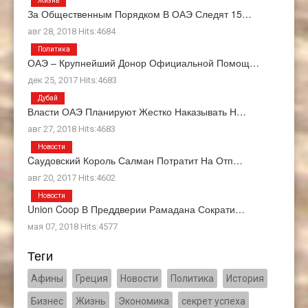
Жизнь
За Общественным Порядком В ОАЭ Следят 15…
авг 28, 2018 Hits:4684
Политика
ОАЭ – Крупнейший Донор Официальной Помощ…
дек 25, 2017 Hits:4683
Дубай
Власти ОАЭ Планируют Жестко Наказывать Н…
авг 27, 2018 Hits:4683
Новости
Cаудовский Король Салман Потратит На Отп…
авг 20, 2017 Hits:4602
Новости
Union Coop В Преддверии Рамадана Сократи…
мая 07, 2018 Hits:4577
Теги
Афины
Греция
Новости
Политика
История
Бизнес
Жизнь
Экономика
секрет успеха