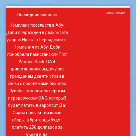
О нас
Контакт
Последние новости
Комплекс посольств в Абу-
Даби поврежден в результате
ударов Ирана в Персидском з
:
Компания из Абу-Даби
приобрела пакистанский First
Women Bank
:
ОАЭ
приостановили выдачу виз
гражданам девяти стран в
связи с проблемами безопас
:
flydubai становится первым
перевозчиком ОАЭ, который
будет летать в аэропорт Да
:
Сирия повысит визовые
сборы, а британцы будут
платить 250 долларов за
въезд в да
: