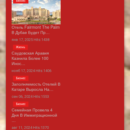
Бизнес
Отель Fairmont The Palm
В Дубае Будет Пр…
янв 17, 2025 Hits:1438
Жизнь
Саудовская Аравия
Казнила Более 100
Инос…
нояб 17, 2024 Hits:1406
Бизнес
Заполняемость Отелей В
Катаре Выросла На…
сен 06, 2024 Hits:1553
Бизнес
Семейная Провела 4
Дня В Иммиграционной
…
авг 11, 2024 Hits:1370