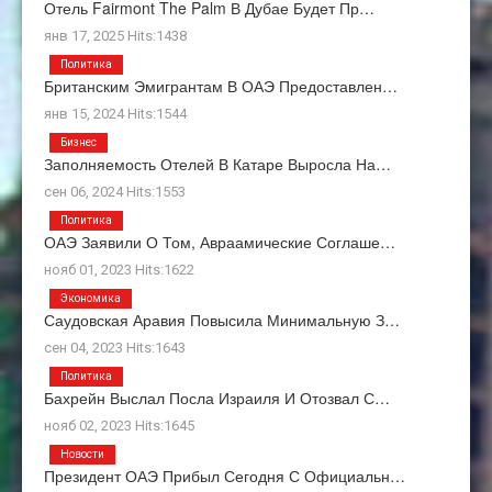
Отель Fairmont The Palm В Дубае Будет Пр…
янв 17, 2025 Hits:1438
Политика
Британским Эмигрантам В ОАЭ Предоставлен…
янв 15, 2024 Hits:1544
Бизнес
Заполняемость Отелей В Катаре Выросла На…
сен 06, 2024 Hits:1553
Политика
ОАЭ Заявили О Том, Авраамические Соглаше…
нояб 01, 2023 Hits:1622
Экономика
Саудовская Аравия Повысила Минимальную З…
сен 04, 2023 Hits:1643
Политика
Бахрейн Выслал Посла Израиля И Отозвал С…
нояб 02, 2023 Hits:1645
Новости
Президент ОАЭ Прибыл Сегодня С Официальн…