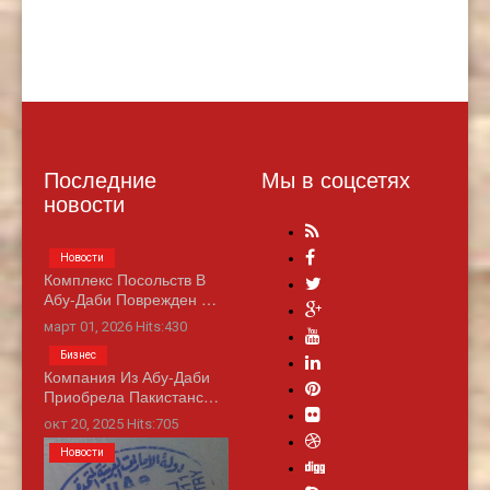
Последние
Мы в соцсетях
новости
Новости
Комплекс Посольств В
Абу-Даби Поврежден …
март 01, 2026 Hits:430
Бизнес
Компания Из Абу-Даби
Приобрела Пакистанс…
окт 20, 2025 Hits:705
Новости