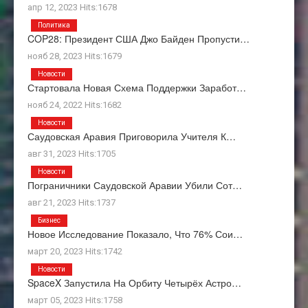
апр 12, 2023 Hits:1678
Политика
COP28: Президент США Джо Байден Пропусти…
нояб 28, 2023 Hits:1679
Новости
Стартовала Новая Схема Поддержки Заработ…
нояб 24, 2022 Hits:1682
Новости
Саудовская Аравия Приговорила Учителя К…
авг 31, 2023 Hits:1705
Новости
Пограничники Саудовской Аравии Убили Сот…
авг 21, 2023 Hits:1737
Бизнес
Новое Исследование Показало, Что 76% Сои…
март 20, 2023 Hits:1742
Новости
SpaceX Запустила На Орбиту Четырёх Астро…
март 05, 2023 Hits:1758