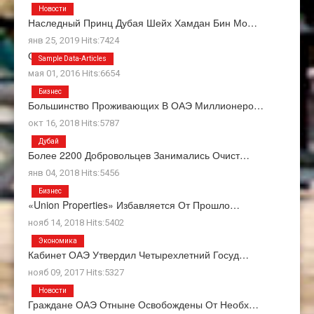
Новости
Наследный Принц Дубая Шейх Хамдан Бин Мо…
янв 25, 2019 Hits:7424
О Нас
Sample Data-Articles
мая 01, 2016 Hits:6654
Бизнес
Большинство Проживающих В ОАЭ Миллионеро…
окт 16, 2018 Hits:5787
Дубай
Более 2200 Добровольцев Занимались Очист…
янв 04, 2018 Hits:5456
Бизнес
«Union Properties» Избавляется От Прошло…
нояб 14, 2018 Hits:5402
Экономика
Кабинет ОАЭ Утвердил Четырехлетний Госуд…
нояб 09, 2017 Hits:5327
Новости
Граждане ОАЭ Отныне Освобождены От Необх…