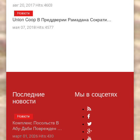
авг 20, 2017 Hits:4603
Новости
Union Coop В Преддверии Рамадана Сократи…
мая 07, 2018 Hits:4577
Последние
Мы в соцсетях
новости
Новости
Комплекс Посольств В
Абу-Даби Поврежден …
март 01, 2026 Hits:430