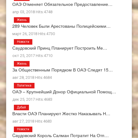
ОАЭ Отменяет Обязательное Предоставление…
апр 03, 2018 Hits:4748
Жизнь
289 Человек Были Арестованы Полицейскими…
март 26, 2018 Hits:4730
Новости
Саудовский Принц Планирует Построить Ме…
окт 25, 2017 Hits:4710
Жизнь
За Общественным Порядком В ОАЭ Следят 15…
авг 28, 2018 Hits:4684
Политика
ОАЭ – Крупнейший Донор Официальной Помощ…
дек 25, 2017 Hits:4683
Дубай
Власти ОАЭ Планируют Жестко Наказывать Н…
авг 27, 2018 Hits:4683
Новости
Cаудовский Король Салман Потратит На Отп…