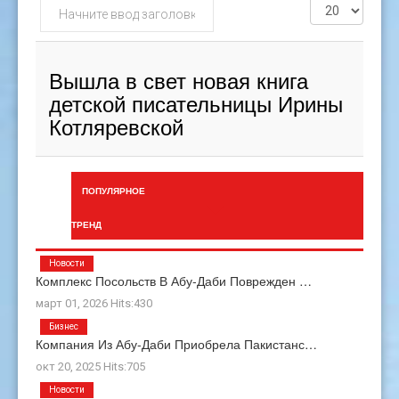
Начните
Кол-
ввод
во
заголовка
строк:
метки
Вышла в свет новая книга
детской писательницы Ирины
Котляревской
ПОПУЛЯРНОЕ
ТРЕНД
Новости
Комплекс Посольств В Абу-Даби Поврежден …
март 01, 2026 Hits:430
Бизнес
Компания Из Абу-Даби Приобрела Пакистанс…
окт 20, 2025 Hits:705
Новости