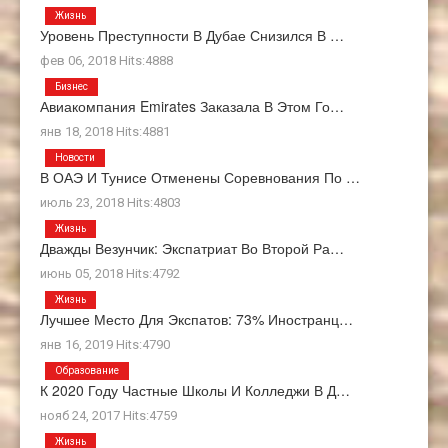
Жизнь
Уровень Преступности В Дубае Снизился В …
фев 06, 2018 Hits:4888
Бизнес
Авиакомпания Emirates Заказала В Этом Го…
янв 18, 2018 Hits:4881
Новости
В ОАЭ И Тунисе Отменены Соревнования По …
июль 23, 2018 Hits:4803
Жизнь
Дважды Везунчик: Экспатриат Во Второй Ра…
июнь 05, 2018 Hits:4792
Жизнь
Лучшее Место Для Экспатов: 73% Иностранц…
янв 16, 2019 Hits:4790
Образование
К 2020 Году Частные Школы И Колледжи В Д…
нояб 24, 2017 Hits:4759
Жизнь