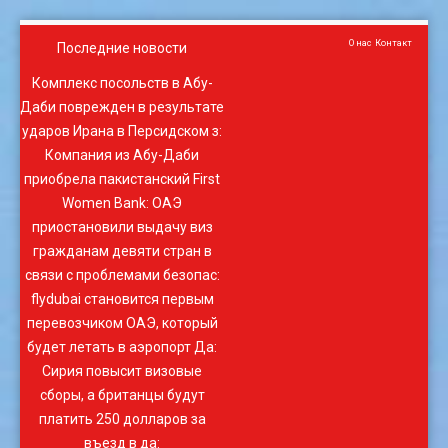
О нас
Контакт
Последние новости
Комплекс посольств в Абу-
Даби поврежден в результате
ударов Ирана в Персидском з
:
Компания из Абу-Даби
приобрела пакистанский First
Women Bank
:
ОАЭ
приостановили выдачу виз
гражданам девяти стран в
связи с проблемами безопас
:
flydubai становится первым
перевозчиком ОАЭ, который
будет летать в аэропорт Да
:
Сирия повысит визовые
сборы, а британцы будут
платить 250 долларов за
въезд в да
: