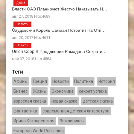
Дубай
Власти ОАЭ Планируют Жестко Наказывать Н…
авг 27, 2018 Hits:4689
Новости
Cаудовский Король Салман Потратит На Отп…
авг 20, 2017 Hits:4611
Новости
Union Coop В Преддверии Рамадана Сократи…
мая 07, 2018 Hits:4584
Теги
Афины
Греция
Новости
Политика
История
Бизнес
Жизнь
Экономика
секрет успеха
взрослая сказка
новая сказка
детская сказка
фантастика
современная детская литература
Ирина Котляревская
Землиниксы
European World Publishing