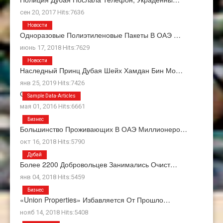
сен 20, 2017 Hits:7636
Новости
Одноразовые Полиэтиленовые Пакеты В ОАЭ …
июнь 17, 2018 Hits:7629
Новости
Наследный Принц Дубая Шейх Хамдан Бин Мо…
янв 25, 2019 Hits:7426
О Нас
Sample Data-Articles
мая 01, 2016 Hits:6661
Бизнес
Большинство Проживающих В ОАЭ Миллионеро…
окт 16, 2018 Hits:5790
Дубай
Более 2200 Добровольцев Занимались Очист…
янв 04, 2018 Hits:5459
Бизнес
«Union Properties» Избавляется От Прошло…
нояб 14, 2018 Hits:5408