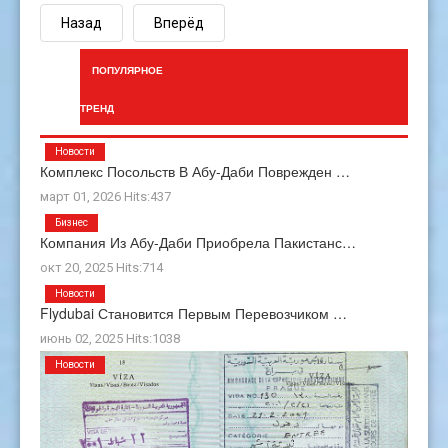
Назад
Вперёд
ПОПУЛЯРНОЕ
ТРЕНД
Новости
Комплекс Посольств В Абу-Даби Поврежден …
март 01, 2026 Hits:437
Бизнес
Компания Из Абу-Даби Приобрела Пакистанс…
окт 20, 2025 Hits:714
Новости
Flydubai Становится Первым Перевозчиком …
июнь 02, 2025 Hits:1038
Новости