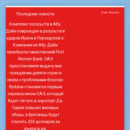
О нас
Контакт
Последние новости
Комплекс посольств в Абу-
Даби поврежден в результате
ударов Ирана в Персидском з
:
Компания из Абу-Даби
приобрела пакистанский First
Women Bank
:
ОАЭ
приостановили выдачу виз
гражданам девяти стран в
связи с проблемами безопас
:
flydubai становится первым
перевозчиком ОАЭ, который
будет летать в аэропорт Да
:
Сирия повысит визовые
сборы, а британцы будут
платить 250 долларов за
въезд в да
: