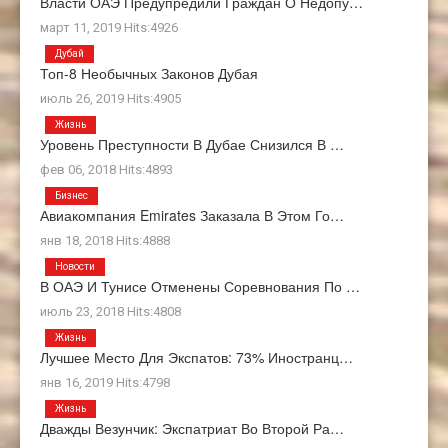
Власти ОАЭ Предупредили Граждан О Недопу…
март 11, 2019 Hits:4926
Дубай
Топ-8 Необычных Законов Дубая
июль 26, 2019 Hits:4905
Жизнь
Уровень Преступности В Дубае Снизился В …
фев 06, 2018 Hits:4893
Бизнес
Авиакомпания Emirates Заказала В Этом Го…
янв 18, 2018 Hits:4888
Новости
В ОАЭ И Тунисе Отменены Соревнования По …
июль 23, 2018 Hits:4808
Жизнь
Лучшее Место Для Экспатов: 73% Иностранц…
янв 16, 2019 Hits:4798
Жизнь
Дважды Везунчик: Экспатриат Во Второй Ра…