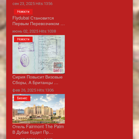
сен 23, 2025 Hits:1356
Новости
Flydubai Становится
Первым Перевозчиком …
июнь 02, 2025 Hits:1038
Новости
Сирия Повысит Визовые
Сборы, А Британцы …
фев 26, 2025 Hits:1306
Бизнес
Отель Fairmont The Palm
В Дубае Будет Пр…