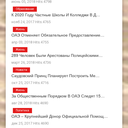
июнь 05, 2018 Hits:4798
Образование
К 2020 Году Частные Школы И Колледжи В Д…
нояб 24, 2017 Hits:4765
Жизнь
ОАЭ Отменяет Обязательное Предоставление…
апр 03, 2018 Hits:4755
Жизнь
289 Человек Были Арестованы Полицейскими…
март 26, 2018 Hits:4736
Новости
Саудовский Принц Планирует Построить Ме…
окт 25, 2017 Hits:4716
Жизнь
За Общественным Порядком В ОАЭ Следят 15…
авг 28, 2018 Hits:4690
Политика
ОАЭ – Крупнейший Донор Официальной Помощ…
дек 25, 2017 Hits:4690