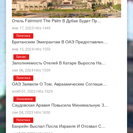
Отель Fairmont The Palm В Дубае Будет Пр…
янв 17, 2025 Hits:1443
Политика
Британским Эмигрантам В ОАЭ Предоставлен…
янв 15, 2024 Hits:1553
Бизнес
Заполняемость Отелей В Катаре Выросла На…
сен 06, 2024 Hits:1559
Политика
ОАЭ Заявили О Том, Авраамические Соглаше…
нояб 01, 2023 Hits:1629
Экономика
Саудовская Аравия Повысила Минимальную З…
сен 04, 2023 Hits:1650
Политика
Бахрейн Выслал Посла Израиля И Отозвал С…