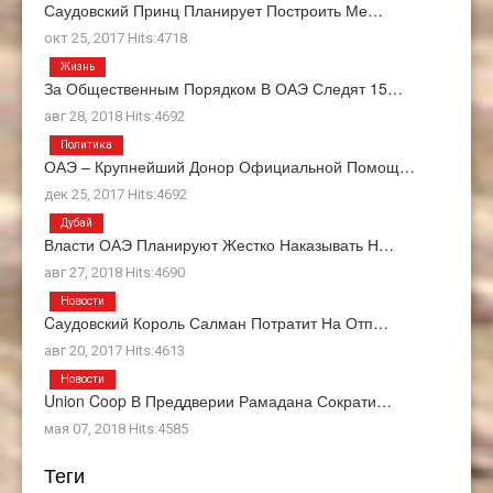
Саудовский Принц Планирует Построить Ме…
окт 25, 2017 Hits:4718
Жизнь
За Общественным Порядком В ОАЭ Следят 15…
авг 28, 2018 Hits:4692
Политика
ОАЭ – Крупнейший Донор Официальной Помощ…
дек 25, 2017 Hits:4692
Дубай
Власти ОАЭ Планируют Жестко Наказывать Н…
авг 27, 2018 Hits:4690
Новости
Cаудовский Король Салман Потратит На Отп…
авг 20, 2017 Hits:4613
Новости
Union Coop В Преддверии Рамадана Сократи…
мая 07, 2018 Hits:4585
Теги