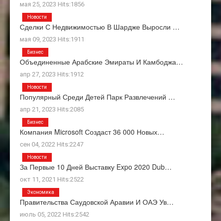
мая 25, 2023 Hits:1856
Новости
Сделки С Недвижимостью В Шардже Выросли …
мая 09, 2023 Hits:1911
Бизнес
Объединенные Арабские Эмираты И Камбоджа…
апр 27, 2023 Hits:1912
Новости
Популярный Среди Детей Парк Развлечений …
апр 21, 2023 Hits:2085
Бизнес
Компания Microsoft Создаст 36 000 Новых…
сен 04, 2022 Hits:2247
Новости
За Первые 10 Дней Выставку Expo 2020 Dub…
окт 11, 2021 Hits:2522
Экономика
Правительства Саудовской Аравии И ОАЭ Ув…
июль 05, 2022 Hits:2542