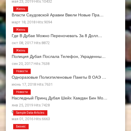
мая 23, 2019 Hits:10432
Жизнь
Власти Саудовской Аравии Ввели Новые Пра…
март 18, 2018 Hits:9094
Жизнь
Где В Дубае Можно Переночевать За 8 Долл…
окт 08, 2017 Hits:8872
Жизнь
Полиция Дубая Послала Телефон, Украденны…
сен 20, 2017 Hits:7638
Новости
Одноразовые Полиэтиленовые Пакеты В ОАЭ …
июнь 17, 2018 Hits:7631
Новости
Наследный Принц Дубая Шейх Хамдан Бин Мо…
янв 25, 2019 Hits:7428
О Нас
Sample Data-Articles
мая 01, 2016 Hits:6663
Бизнес