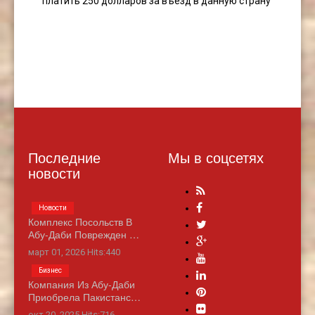
платить 250 долларов за въезд в данную страну
Последние
Мы в соцсетях
новости
Новости
Комплекс Посольств В
Абу-Даби Поврежден …
март 01, 2026 Hits:440
Бизнес
Компания Из Абу-Даби
Приобрела Пакистанс…
окт 20, 2025 Hits:716