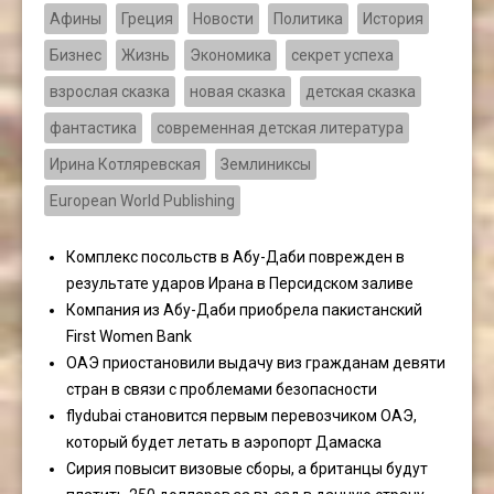
Афины
Греция
Новости
Политика
История
Бизнес
Жизнь
Экономика
секрет успеха
взрослая сказка
новая сказка
детская сказка
фантастика
современная детская литература
Ирина Котляревская
Землиниксы
European World Publishing
Комплекс посольств в Абу-Даби поврежден в
результате ударов Ирана в Персидском заливе
Компания из Абу-Даби приобрела пакистанский
First Women Bank
ОАЭ приостановили выдачу виз гражданам девяти
стран в связи с проблемами безопасности
flydubai становится первым перевозчиком ОАЭ,
который будет летать в аэропорт Дамаска
Сирия повысит визовые сборы, а британцы будут