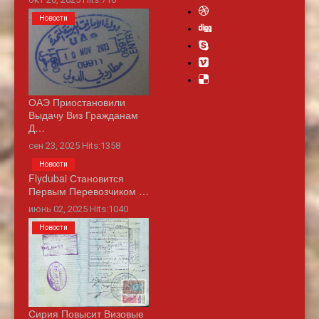
Новости
ОАЭ Приостановили
Выдачу Виз Гражданам
Д…
сен 23, 2025 Hits:1358
Новости
Flydubai Становится
Первым Перевозчиком …
июнь 02, 2025 Hits:1040
Новости
Сирия Повысит Визовые