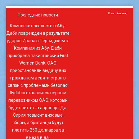
О нас
Контакт
Последние новости
Комплекс посольств в Абу-
Даби поврежден в результате
ударов Ирана в Персидском з
:
Компания из Абу-Даби
приобрела пакистанский First
Women Bank
:
ОАЭ
приостановили выдачу виз
гражданам девяти стран в
связи с проблемами безопас
:
flydubai становится первым
перевозчиком ОАЭ, который
будет летать в аэропорт Да
:
Сирия повысит визовые
сборы, а британцы будут
платить 250 долларов за
въезд в да
: