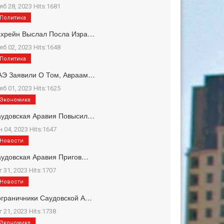
яб 28, 2023 Hits:1681
Политика
ахрейн Выслал Посла Изра…
яб 02, 2023 Hits:1648
Политика
АЭ Заявили О Том, Авраам…
яб 01, 2023 Hits:1625
Экономика
аудовская Аравия Повысил…
н 04, 2023 Hits:1647
Новости
удовская Аравия Пригов…
г 31, 2023 Hits:1707
Новости
граничники Саудовской А…
г 21, 2023 Hits:1738
Экономика