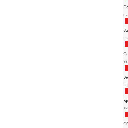
Са
но
За
се
Се
ав
З
ап
Б
ян
C