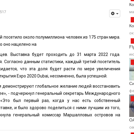
Ко
517
ма
Ко
ок
ей посетило около полумиллиона человек из 175 стран мира.
о оно нацелено на
Fl
ев. Выставка будет проходить до 31 марта 2022 года.
ию
я. Согласно данным статистики, каждый третий посетитель
идается, что эта доля будет расти по мере увеличения
крытия Expo 2020 Dubai, несомненно, была успешной.
Си
и демонстрируют глобальное желание людей восстановить
фе
щее», - подчеркнул генеральный секретарь Международного
 «Это был первый раз, когда у нас есть собственный
авке, и было здорово поделиться с ними лучшим из того,
ркнула генеральный комиссар Маршалловых островов на
ОА
се