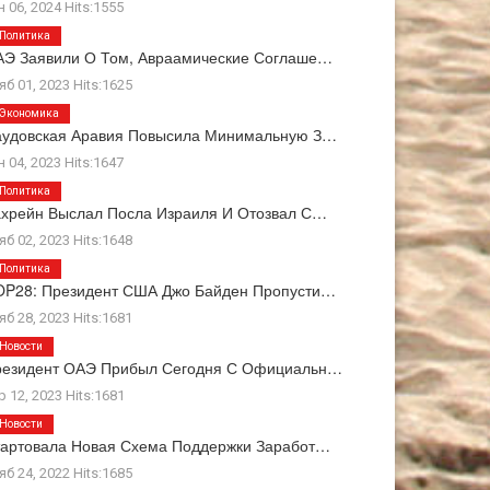
н 06, 2024 Hits:1555
Политика
Э Заявили О Том, Авраамические Соглаше…
яб 01, 2023 Hits:1625
Экономика
аудовская Аравия Повысила Минимальную З…
н 04, 2023 Hits:1647
Политика
хрейн Выслал Посла Израиля И Отозвал С…
яб 02, 2023 Hits:1648
Политика
OP28: Президент США Джо Байден Пропусти…
яб 28, 2023 Hits:1681
Новости
резидент ОАЭ Прибыл Сегодня С Официальн…
р 12, 2023 Hits:1681
Новости
артовала Новая Схема Поддержки Заработ…
яб 24, 2022 Hits:1685