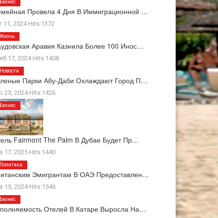
Бизнес
мейная Провела 4 Дня В Иммиграционной …
г 11, 2024 Hits:1372
Жизнь
удовская Аравия Казнила Более 100 Инос…
яб 17, 2024 Hits:1408
Новости
леные Парки Абу-Даби Охлаждают Город П…
р 23, 2024 Hits:1426
Бизнес
ель Fairmont The Palm В Дубае Будет Пр…
в 17, 2025 Hits:1440
Политика
ританским Эмигрантам В ОАЭ Предоставлен…
в 15, 2024 Hits:1546
Бизнес
полняемость Отелей В Катаре Выросла На…