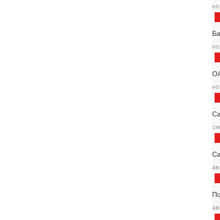
но
Б
но
О
но
С
се
Са
ав
По
ав