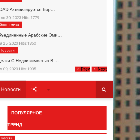
ОАЭ Активизируется Бор…
ль 30, 2023 Hits:1779
Экономика
бъединенные Арабские Эми…
я 25, 2023 Hits:1850
Новости
делки С Недвижимостью В …
я 09, 2023 Hits:1905
Prev
Next
Новости
Soc
ПОПУЛЯРНОЕ
ТРЕНД
Новости