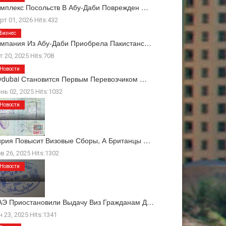
мплекс Посольств В Абу-Даби Поврежден …
рт 01, 2026 Hits:432
Бизнес
мпания Из Абу-Даби Приобрела Пакистанс…
т 20, 2025 Hits:708
Новости
ydubai Становится Первым Перевозчиком …
нь 02, 2025 Hits:1032
Новости
рия Повысит Визовые Сборы, А Британцы …
в 26, 2025 Hits:1302
Новости
Э Приостановили Выдачу Виз Гражданам Д…
н 23, 2025 Hits:1341