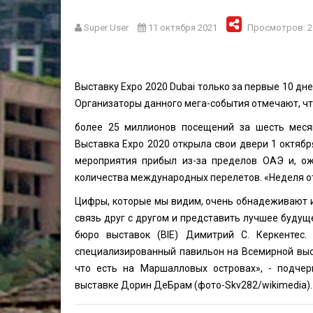
Super User
11 октября 2021
Просмотров: 2
Выставку Expo 2020 Dubai только за первые 10 дн
Организаторы данного мега-события отмечают, чт
более 25 миллионов посещений за шесть месяц
Выставка Expo 2020 открыла свои двери 1 октябр
мероприятия прибыл из-за пределов ОАЭ и, ож
количества международных перелетов. «Неделя от
Цифры, которые мы видим, очень обнадеживают 
связь друг с другом и представить лучшее буду
бюро выставок (BIE) Димитрий С. Керкентес.
специализированный павильон на Всемирной выст
что есть на Маршалловых островах», - подче
выставке Дорин ДеБрам (фото-
Skv282
/wikimedia).