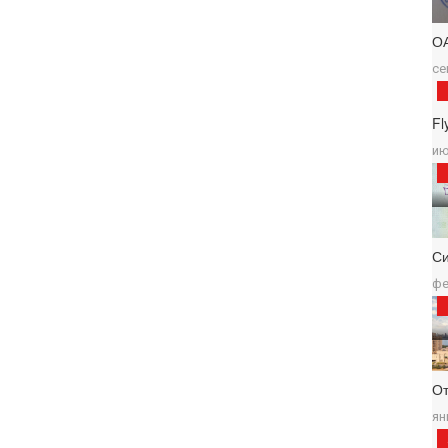
О
се
Fl
ию
С
фе
От
ян