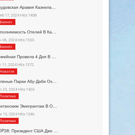
удовская Аравия Казнила…
яб 17, 2024 Hits:1408
Бизнес
полняемость Отелей В Ка…
н 06, 2024 Hits:1555
Бизнес
мейная Провела 4 Дня В …
г 11, 2024 Hits:1372
Новости
еленые Парки Абу-Даби Ох…
р 23, 2024 Hits:1426
Политика
ританским Эмигрантам В О…
в 15, 2024 Hits:1546
Политика
OP28: Президент США Джо …