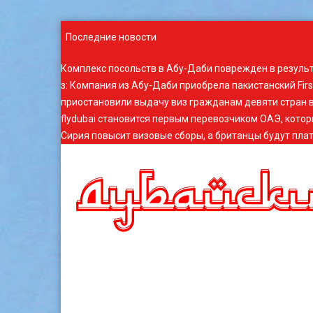
Последние новости
Комплекс посольств в Абу-Даби поврежден в резуль
з
:
Компания из Абу-Даби приобрела пакистанский Fir
приостановили выдачу виз гражданам девяти стран в
flydubai становится первым перевозчиком ОАЭ, котор
Сирия повысит визовые сборы, а британцы будут плат