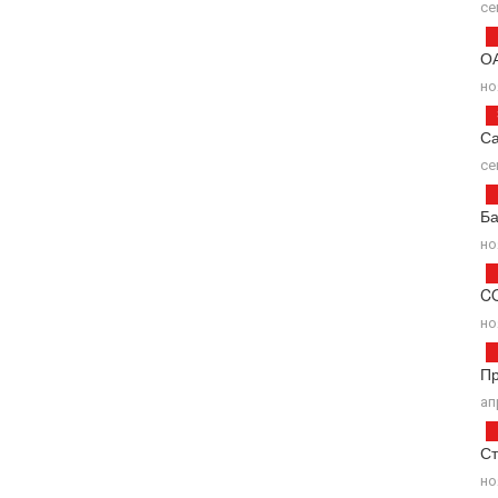
се
ОА
но
С
се
Ба
но
C
но
П
ап
Ст
но