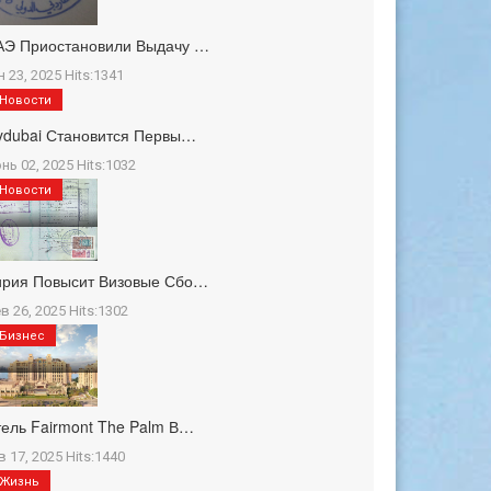
АЭ Приостановили Выдачу …
н 23, 2025 Hits:1341
Новости
ydubai Становится Первы…
нь 02, 2025 Hits:1032
Новости
ирия Повысит Визовые Сбо…
в 26, 2025 Hits:1302
Бизнес
ель Fairmont The Palm В…
в 17, 2025 Hits:1440
Жизнь