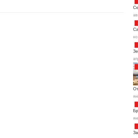
Се
ав
Са
но
Зе
ап
От
ян
Б
ян
За