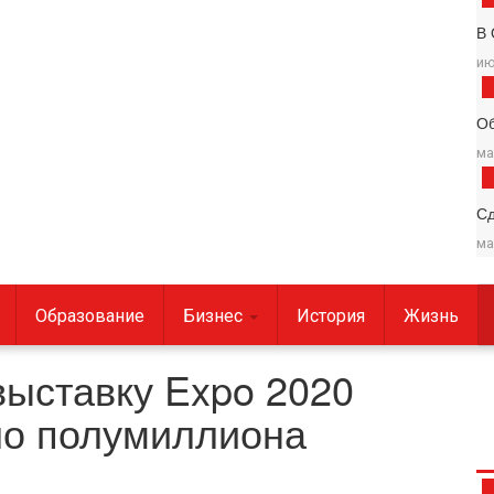
В 
ию
О
ма
С
ма
Образование
Бизнес
История
Жизнь
выставку Expo 2020
ло полумиллиона