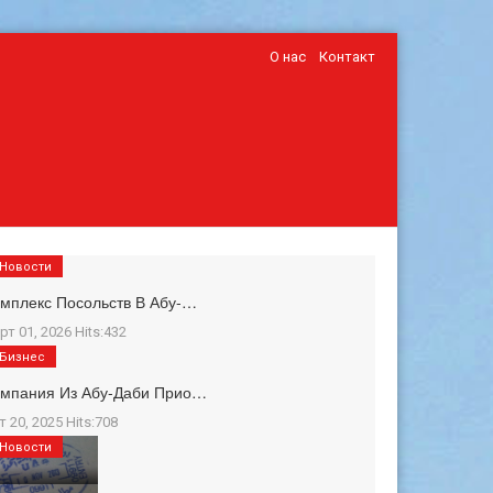
О нас
Контакт
Новости
мплекс Посольств В Абу-…
рт 01, 2026 Hits:432
Бизнес
омпания Из Абу-Даби Прио…
т 20, 2025 Hits:708
Новости