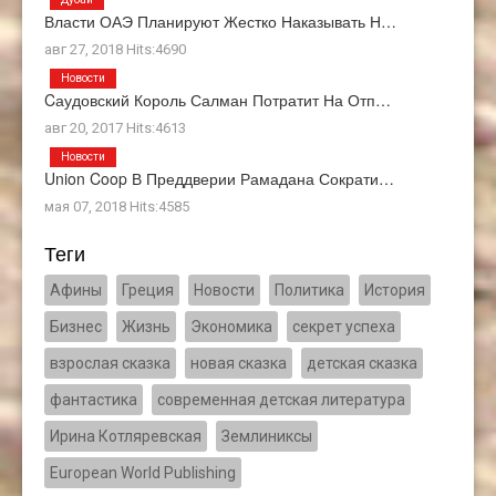
Власти ОАЭ Планируют Жестко Наказывать Н…
авг 27, 2018 Hits:4690
Новости
Cаудовский Король Салман Потратит На Отп…
авг 20, 2017 Hits:4613
Новости
Union Coop В Преддверии Рамадана Сократи…
мая 07, 2018 Hits:4585
Теги
Афины
Греция
Новости
Политика
История
Бизнес
Жизнь
Экономика
секрет успеха
взрослая сказка
новая сказка
детская сказка
фантастика
современная детская литература
Ирина Котляревская
Землиниксы
European World Publishing