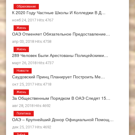
Образование
К 2020 Году Частные Школы И Колледжи В Д…
нояб 24, 2017 Hits:4767
Жизнь
ОАЭ Отменяет Обязательное Предоставление…
апр 03, 2018 Hits:4758
Жизнь
289 Человек Были Арестованы Полицейскими…
март 26, 2018 Hits:4737
Новости
Саудовский Принц Планирует Построить Ме…
окт 25, 2017 Hits:4718
Жизнь
За Общественным Порядком В ОАЭ Следят 15…
авг 28, 2018 Hits:4692
Политика
ОАЭ – Крупнейший Донор Официальной Помощ…
дек 25, 2017 Hits:4692
Дубай