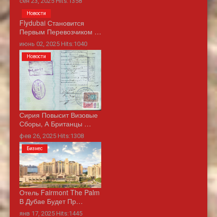
сен 23, 2025 Hits:1358
Новости
Flydubai Становится
Первым Перевозчиком …
июнь 02, 2025 Hits:1040
Новости
Сирия Повысит Визовые
Сборы, А Британцы …
фев 26, 2025 Hits:1308
Бизнес
Отель Fairmont The Palm
В Дубае Будет Пр…
янв 17, 2025 Hits:1445