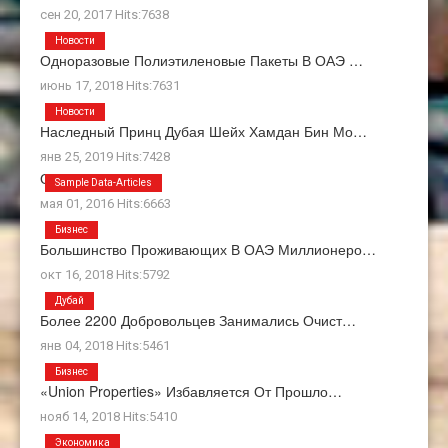
сен 20, 2017 Hits:7638
Новости
Одноразовые Полиэтиленовые Пакеты В ОАЭ …
июнь 17, 2018 Hits:7631
Новости
Наследный Принц Дубая Шейх Хамдан Бин Мо…
янв 25, 2019 Hits:7428
О Нас
Sample Data-Articles
мая 01, 2016 Hits:6663
Бизнес
Большинство Проживающих В ОАЭ Миллионеро…
окт 16, 2018 Hits:5792
Дубай
Более 2200 Добровольцев Занимались Очист…
янв 04, 2018 Hits:5461
Бизнес
«Union Properties» Избавляется От Прошло…
нояб 14, 2018 Hits:5410
Экономика