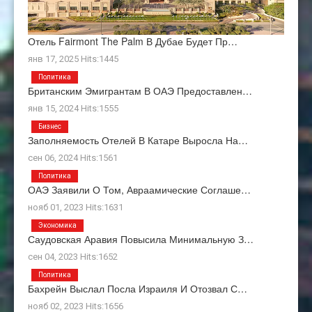
Отель Fairmont The Palm В Дубае Будет Пр…
янв 17, 2025 Hits:1445
Политика
Британским Эмигрантам В ОАЭ Предоставлен…
янв 15, 2024 Hits:1555
Бизнес
Заполняемость Отелей В Катаре Выросла На…
сен 06, 2024 Hits:1561
Политика
ОАЭ Заявили О Том, Авраамические Соглаше…
нояб 01, 2023 Hits:1631
Экономика
Саудовская Аравия Повысила Минимальную З…
сен 04, 2023 Hits:1652
Политика
Бахрейн Выслал Посла Израиля И Отозвал С…
нояб 02, 2023 Hits:1656