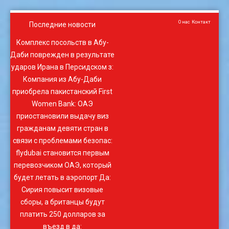
О нас
Контакт
Последние новости
Комплекс посольств в Абу-
Даби поврежден в результате
ударов Ирана в Персидском з
:
Компания из Абу-Даби
приобрела пакистанский First
Women Bank
:
ОАЭ
приостановили выдачу виз
гражданам девяти стран в
связи с проблемами безопас
:
flydubai становится первым
перевозчиком ОАЭ, который
будет летать в аэропорт Да
:
Сирия повысит визовые
сборы, а британцы будут
платить 250 долларов за
въезд в да
: