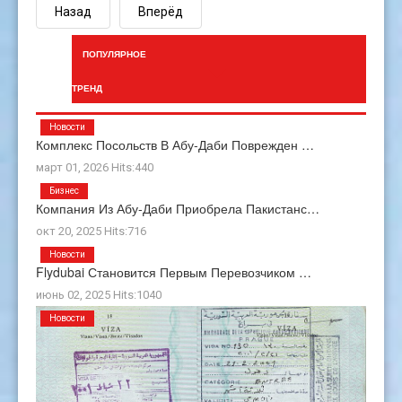
Назад
Вперёд
ПОПУЛЯРНОЕ
ТРЕНД
Новости
Комплекс Посольств В Абу-Даби Поврежден …
март 01, 2026 Hits:440
Бизнес
Компания Из Абу-Даби Приобрела Пакистанс…
окт 20, 2025 Hits:716
Новости
Flydubai Становится Первым Перевозчиком …
июнь 02, 2025 Hits:1040
Новости