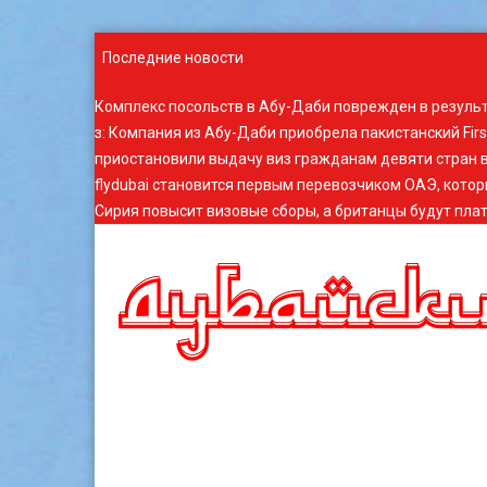
Последние новости
Комплекс посольств в Абу-Даби поврежден в резуль
з
:
Компания из Абу-Даби приобрела пакистанский Fir
приостановили выдачу виз гражданам девяти стран в
flydubai становится первым перевозчиком ОАЭ, котор
Сирия повысит визовые сборы, а британцы будут плат