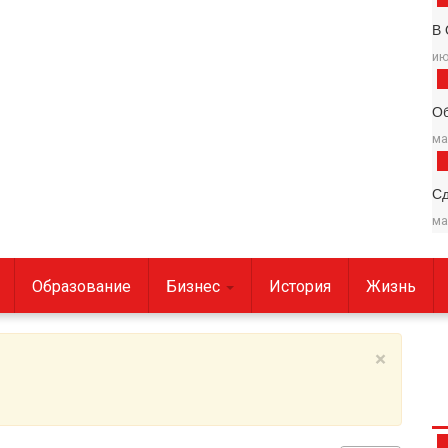
В 
ию
О
ма
С
ма
Образование
Бизнес
История
Жизнь
×