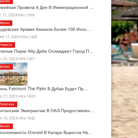
Бизнес
мейная Провела 4 Дня В Иммиграционной …
г 11, 2024 Hits:1366
Жизнь
удовская Аравия Казнила Более 100 Инос…
яб 17, 2024 Hits:1403
Новости
леные Парки Абу-Даби Охлаждают Город П…
р 23, 2024 Hits:1421
Бизнес
ель Fairmont The Palm В Дубае Будет Пр…
в 17, 2025 Hits:1435
Политика
ританским Эмигрантам В ОАЭ Предоставлен…
в 15, 2024 Hits:1542
Бизнес
полняемость Отелей В Катаре Выросла На…