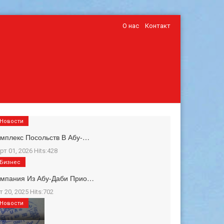
О нас
Контакт
Новости
мплекс Посольств В Абу-…
рт 01, 2026 Hits:428
Бизнес
омпания Из Абу-Даби Прио…
т 20, 2025 Hits:702
Новости