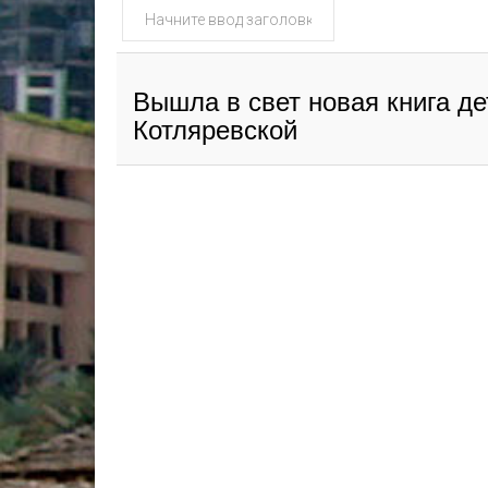
Начните
ввод
заголовка
метки
Вышла в свет новая книга д
Котляревской