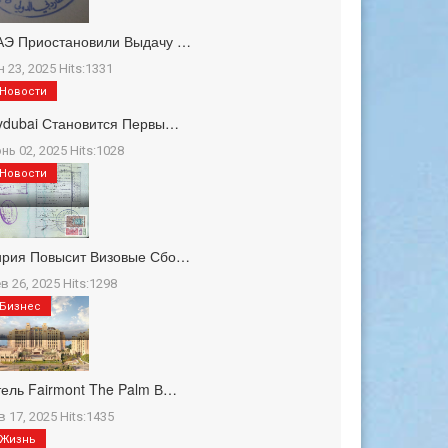
АЭ Приостановили Выдачу …
н 23, 2025 Hits:1331
Новости
ydubai Становится Первы…
нь 02, 2025 Hits:1028
Новости
ирия Повысит Визовые Сбо…
в 26, 2025 Hits:1298
Бизнес
ель Fairmont The Palm В…
в 17, 2025 Hits:1435
Жизнь