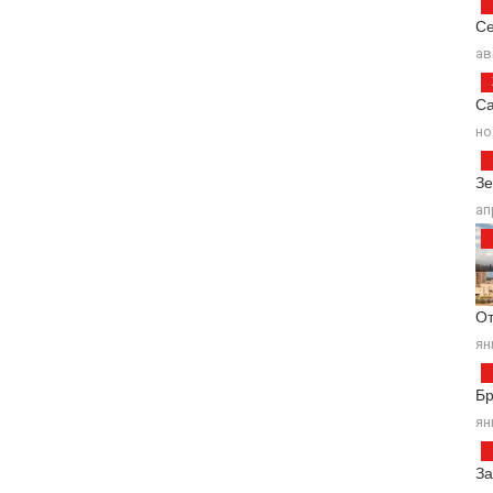
Се
ав
Са
но
Зе
ап
От
ян
Б
ян
За