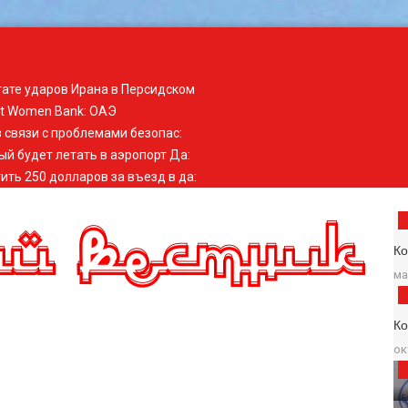
тате ударов Ирана в Персидском
st Women Bank
:
ОАЭ
 связи с проблемами безопас
:
ый будет летать в аэропорт Да
:
ить 250 долларов за въезд в да
:
Ко
ма
К
ок