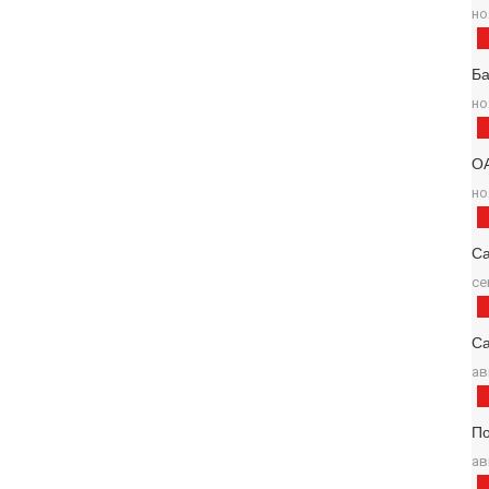
но
Б
но
О
но
С
се
Са
ав
По
ав