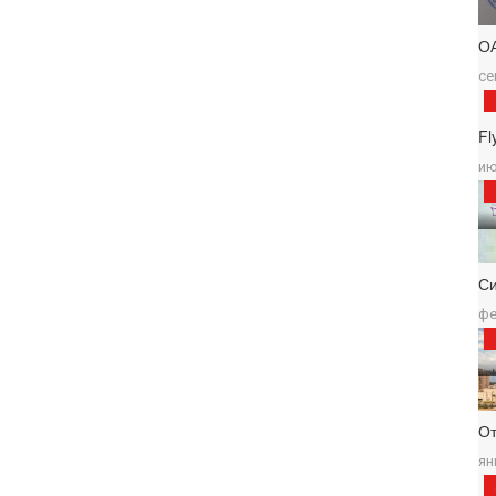
О
се
Fl
ию
С
фе
От
ян