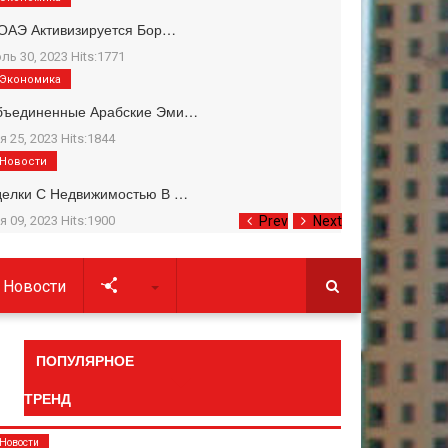
ОАЭ Активизируется Бор…
ль 30, 2023 Hits:1771
Экономика
бъединенные Арабские Эми…
я 25, 2023 Hits:1844
Новости
делки С Недвижимостью В …
я 09, 2023 Hits:1900
Prev
Next
Новости
Soc
ПОПУЛЯРНОЕ
ТРЕНД
Новости