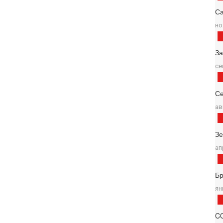
Са
но
За
се
Се
ав
З
ап
Б
ян
C