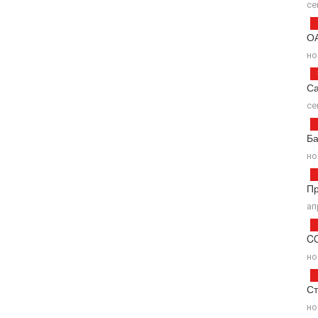
се
ОА
но
С
се
Ба
но
П
ап
C
но
Ст
но