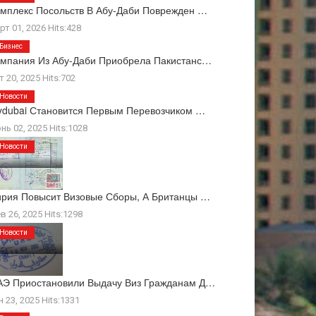
мплекс Посольств В Абу-Даби Поврежден …
рт 01, 2026 Hits:428
Бизнес
мпания Из Абу-Даби Приобрела Пакистанс…
т 20, 2025 Hits:702
Новости
ydubai Становится Первым Перевозчиком …
нь 02, 2025 Hits:1028
Новости
рия Повысит Визовые Сборы, А Британцы …
в 26, 2025 Hits:1298
Новости
Э Приостановили Выдачу Виз Гражданам Д…
н 23, 2025 Hits:1331