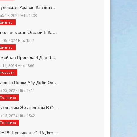
удовская Аравия Казнила…
яб 17, 2024 Hits:1403
Бизнес
полняемость Отелей В Ка…
н 06, 2024 Hits:1551
Бизнес
мейная Провела 4 Дня В …
г 11, 2024 Hits:1366
Новости
еленые Парки Абу-Даби Ох…
р 23, 2024 Hits:1421
Политика
ританским Эмигрантам В О…
в 15, 2024 Hits:1542
Политика
OP28: Президент США Джо …