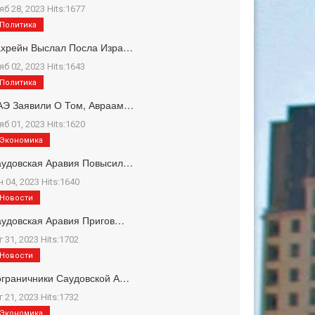
яб 28, 2023 Hits:1677
Политика
ахрейн Выслал Посла Изра…
яб 02, 2023 Hits:1643
Политика
АЭ Заявили О Том, Авраам…
яб 01, 2023 Hits:1620
Экономика
аудовская Аравия Повысил…
н 04, 2023 Hits:1640
Новости
удовская Аравия Пригов…
г 31, 2023 Hits:1702
Новости
граничники Саудовской А…
г 21, 2023 Hits:1732
Экономика