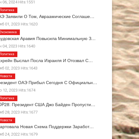
н 06, 2024 Hits:1551
Политика
Э Заявили О Том, Авраамические Соглаше…
яб 01, 2023 Hits:1620
Экономика
аудовская Аравия Повысила Минимальную З…
н 04, 2023 Hits:1640
Политика
хрейн Выслал Посла Израиля И Отозвал С…
яб 02, 2023 Hits:1643
Новости
резидент ОАЭ Прибыл Сегодня С Официальн…
р 12, 2023 Hits:1674
Политика
OP28: Президент США Джо Байден Пропусти…
яб 28, 2023 Hits:1677
Новости
артовала Новая Схема Поддержки Заработ…
яб 24, 2022 Hits:1679