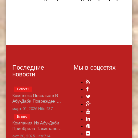
Последние
Мы в соцсетях
новости
Новости
Комплекс Посольств В
Абу-Даби Поврежден …
март 01, 2026 Hits:437
Бизнес
Компания Из Абу-Даби
Приобрела Пакистанс…
окт 20, 2025 Hits:714