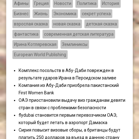
Афины
Греция
Новости
Политика
История
Бизнес
Жизнь
Экономика
секрет успеха
взрослая сказка
новая сказка
детская сказка
фантастика
современная детская литература
Ирина Котляревская
Землиниксы
European World Publishing
Комплекс посольств в Абу-Даби поврежден в
результате ударов Ирана в Персидском заливе
Компания из Абу-Даби приобрела пакистанский
First Women Bank
ОАЭ приостановили выдачу виз гражданам девяти
стран в связи с проблемами безопасности
flydubai становится первым перевозчиком ОАЭ,
который будет летать в аэропорт Дамаска
Сирия повысит визовые сборы, а британцы будут
платить 250 долларов за въезд в данную страну