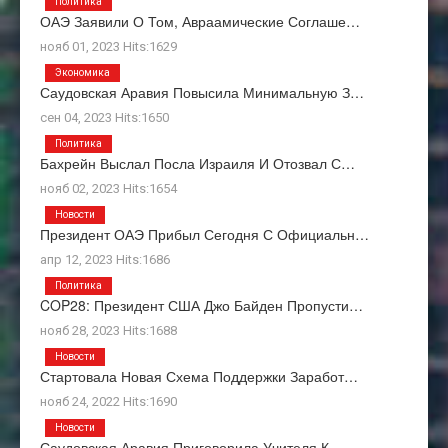
Политика
ОАЭ Заявили О Том, Авраамические Соглаше…
нояб 01, 2023 Hits:1629
Экономика
Саудовская Аравия Повысила Минимальную З…
сен 04, 2023 Hits:1650
Политика
Бахрейн Выслал Посла Израиля И Отозвал С…
нояб 02, 2023 Hits:1654
Новости
Президент ОАЭ Прибыл Сегодня С Официальн…
апр 12, 2023 Hits:1686
Политика
COP28: Президент США Джо Байден Пропусти…
нояб 28, 2023 Hits:1688
Новости
Стартовала Новая Схема Поддержки Заработ…
нояб 24, 2022 Hits:1690
Новости
Саудовская Аравия Приговорила Учителя К…