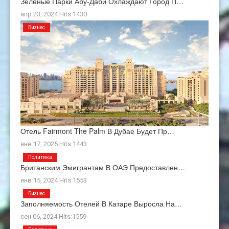
Зеленые Парки Абу-Даби Охлаждают Город П…
апр 23, 2024 Hits:1430
Бизнес
Отель Fairmont The Palm В Дубае Будет Пр…
янв 17, 2025 Hits:1443
Политика
Британским Эмигрантам В ОАЭ Предоставлен…
янв 15, 2024 Hits:1553
Бизнес
Заполняемость Отелей В Катаре Выросла На…
сен 06, 2024 Hits:1559