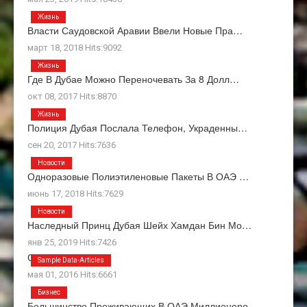
Жизнь
Власти Саудовской Аравии Ввели Новые Пра…
март 18, 2018 Hits:9092
Жизнь
Где В Дубае Можно Переночевать За 8 Долл…
окт 08, 2017 Hits:8870
Жизнь
Полиция Дубая Послала Телефон, Украденны…
сен 20, 2017 Hits:7636
Новости
Одноразовые Полиэтиленовые Пакеты В ОАЭ …
июнь 17, 2018 Hits:7629
Новости
Наследный Принц Дубая Шейх Хамдан Бин Мо…
янв 25, 2019 Hits:7426
О Нас
Sample Data-Articles
мая 01, 2016 Hits:6661
Бизнес
Большинство Проживающих В ОАЭ Миллионеро…