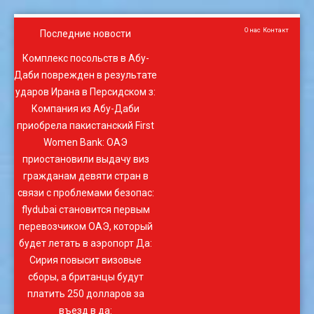
О нас
Контакт
Последние новости
Комплекс посольств в Абу-
Даби поврежден в результате
ударов Ирана в Персидском з
:
Компания из Абу-Даби
приобрела пакистанский First
Women Bank
:
ОАЭ
приостановили выдачу виз
гражданам девяти стран в
связи с проблемами безопас
:
flydubai становится первым
перевозчиком ОАЭ, который
будет летать в аэропорт Да
:
Сирия повысит визовые
сборы, а британцы будут
платить 250 долларов за
въезд в да
: