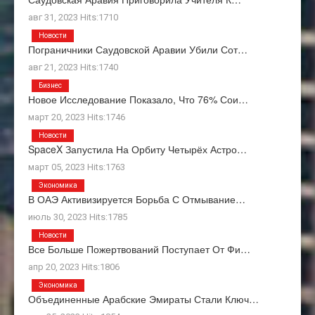
авг 31, 2023 Hits:1710
Новости
Пограничники Саудовской Аравии Убили Сот…
авг 21, 2023 Hits:1740
Бизнес
Новое Исследование Показало, Что 76% Сои…
март 20, 2023 Hits:1746
Новости
SpaceX Запустила На Орбиту Четырёх Астро…
март 05, 2023 Hits:1763
Экономика
В ОАЭ Активизируется Борьба С Отмывание…
июль 30, 2023 Hits:1785
Новости
Все Больше Пожертвований Поступает От Фи…
апр 20, 2023 Hits:1806
Экономика
Объединенные Арабские Эмираты Стали Ключ…