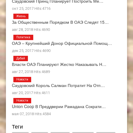
Саудовский Принц Планирует Построить Ме…
окт 25, 2017 Hits:4716
Жизнь
За Общественным Порядком В ОАЭ Следят 15…
авг 28, 2018 Hits:4690
Политика
ОАЭ – Крупнейший Донор Официальной Помощ…
дек 25, 2017 Hits:4690
Дубай
Власти ОАЭ Планируют Жестко Наказывать Н…
авг 27, 2018 Hits:4689
Новости
Cаудовский Король Салман Потратит На Отп…
авг 20, 2017 Hits:4611
Новости
Union Coop В Преддверии Рамадана Сократи…
мая 07, 2018 Hits:4584
Теги