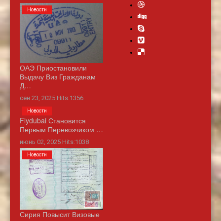
Новости
ОАЭ Приостановили
Выдачу Виз Гражданам
Д…
сен 23, 2025 Hits:1356
Новости
Flydubai Становится
Первым Перевозчиком …
июнь 02, 2025 Hits:1038
Новости
Сирия Повысит Визовые